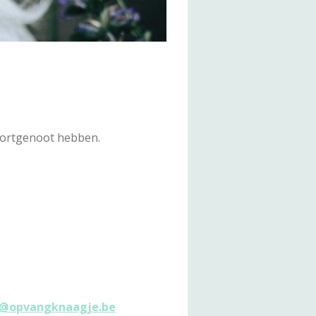
 soortgenoot hebben.
o@opvangknaagje.be